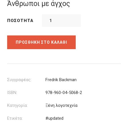
was:
τιμή
Άνθρωποι με άγχος
15.50€.
είναι:
13.95€.
ΠΟΣΌΤΗΤΑ
ΠΡΟΣΘΉΚΗ ΣΤΟ ΚΑΛΆΘΙ
Συγγραφέας:
Fredrik Backman
ISBN:
978-960-04-5068-2
Κατηγορία:
Ξένη λογοτεχνία
Ετικέτα:
#updated