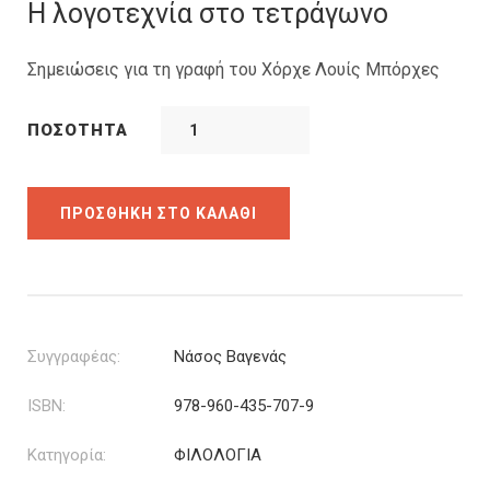
was:
τιμή
Η λογοτεχνία στο τετράγωνο
13.99€.
είναι:
10.49€.
Σημειώσεις για τη γραφή του Χόρχε Λουίς Μπόρχες
ΠΟΣΌΤΗΤΑ
ΠΡΟΣΘΉΚΗ ΣΤΟ ΚΑΛΆΘΙ
Συγγραφέας:
Νάσος Βαγενάς
ISBN:
978-960-435-707-9
Κατηγορία:
ΦΙΛΟΛΟΓΙΑ