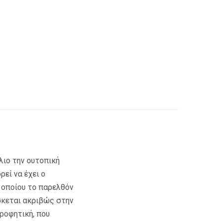
λιο την ουτοπική
ρεί να έχει ο
υ οποίου το παρελθόν
σκεται ακριβώς στην
προφητική, που