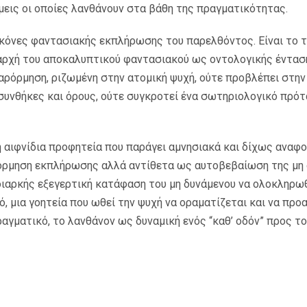
μεις οι οποίες λανθάνουν στα βάθη της πραγματικότητας.
εικόνες φαντασιακής εκπλήρωσης του παρελθόντος. Είναι το 
αρχή του αποκαλυπτικού φαντασιακού ως οντολογικής ένταση
αρόρμηση, ριζωμένη στην ατομική ψυχή, ούτε προβλέπει στην
συνθήκες και όρους, ούτε συγκροτεί ένα σωτηριολογικό πρό
 η αιφνίδια προφητεία που παράγει αμνησιακά και δίχως αναφ
ρόρμηση εκπλήρωσης αλλά αντίθετα ως αυτοβεβαίωση της μη
 διαρκής εξεγερτική κατάφαση του μη δυνάμενου να ολοκληρωθε
, μια γοητεία που ωθεί την ψυχή να οραματίζεται και να προ
αγματικό, το λανθάνον ως δυναμική ενός “καθ’ οδόν” προς το