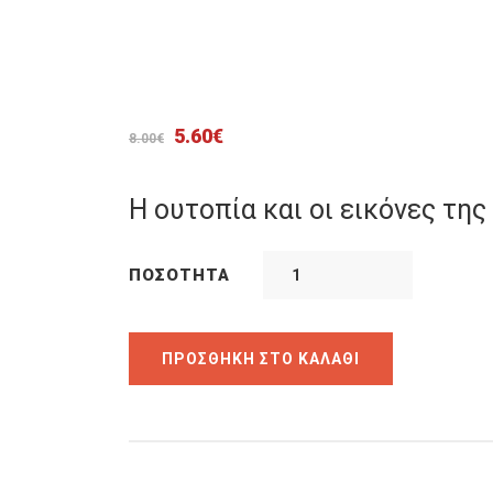
Original
Η
5.60
€
8.00
€
price
τρέχουσα
was:
τιμή
Η ουτοπία και οι εικόνες της
8.00€.
είναι:
5.60€.
ΠΟΣΌΤΗΤΑ
ΠΡΟΣΘΉΚΗ ΣΤΟ ΚΑΛΆΘΙ