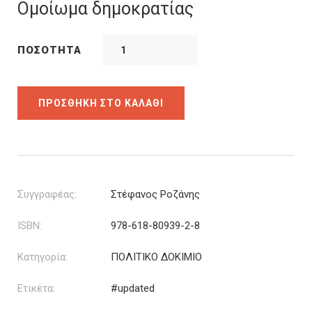
was:
τιμή
Ομοίωμα δημοκρατίας
7.00€.
είναι:
4.90€.
ΠΟΣΌΤΗΤΑ
ΠΡΟΣΘΉΚΗ ΣΤΟ ΚΑΛΆΘΙ
Συγγραφέας:
Στέφανος Ροζάνης
ISBN:
978-618-80939-2-8
Κατηγορία:
ΠΟΛΙΤΙΚΟ ΔΟΚΙΜΙΟ
Ετικέτα:
#updated