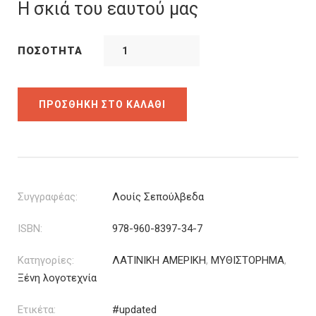
was:
τιμή
Η σκιά του εαυτού μας
15.90€.
είναι:
12.72€.
ΠΟΣΌΤΗΤΑ
ΠΡΟΣΘΉΚΗ ΣΤΟ ΚΑΛΆΘΙ
Συγγραφέας:
Λουίς Σεπούλβεδα
ISBN:
978-960-8397-34-7
Κατηγορίες:
ΛΑΤΙΝΙΚΗ ΑΜΕΡΙΚΗ
,
ΜΥΘΙΣΤΟΡΗΜΑ
,
Ξένη λογοτεχνία
Ετικέτα:
#updated