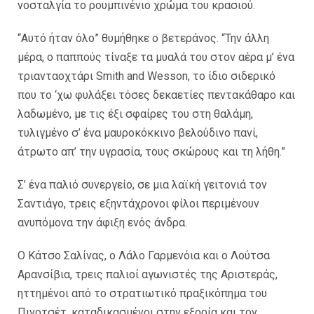
νοσταλγία το ρουμπινένιο χρώμα του κρασιού.
“Αυτό ήταν όλο” θυμήθηκε ο βετεράνος. “Την άλλη
μέρα, ο παππούς τίναξε τα μυαλά του στον αέρα μ’ ένα
τριανταοχτάρι Smith and Wesson, το ίδιο σιδερικό
που το ‘χω φυλάξει τόσες δεκαετίες πεντακάθαρο και
λαδωμένο, με τις έξι σφαίρες του στη θαλάμη,
τυλιγμένο σ’ ένα μαυροκόκκινο βελούδινο πανί,
άτρωτο απ’ την υγρασία, τους σκώρους και τη λήθη.”
Σ’ ένα παλιό συνεργείο, σε μια λαϊκή γειτονιά τον
Σαντιάγο, τρεις εξηντάχρονοι φίλοι περιμένουν
ανυπόμονα την άφιξη ενός άνδρα.
Ο Κάτσο Σαλίνας, ο Λάλο Γαρμενόια και ο Λούτσα
Αρανσίβια, τρεις παλιοί αγωνιστές της Αριστεράς,
ηττημένοι από το στρατιωτικό πραξικόπημα του
Πινοτσέτ, καταδικασμένοι στην εξορία και τον