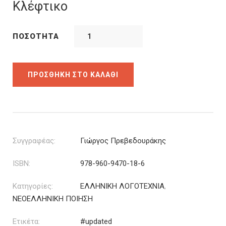
was:
τιμή
Κλέφτικο
6.36€.
είναι:
4.45€.
ΠΟΣΌΤΗΤΑ
ΠΡΟΣΘΉΚΗ ΣΤΟ ΚΑΛΆΘΙ
Συγγραφέας:
Γιώργος Πρεβεδουράκης
ISBN:
978-960-9470-18-6
Κατηγορίες:
ΕΛΛΗΝΙΚΗ ΛΟΓΟΤΕΧΝΙΑ
,
ΝΕΟΕΛΛΗΝΙΚΗ ΠΟΙΗΣΗ
Ετικέτα:
#updated