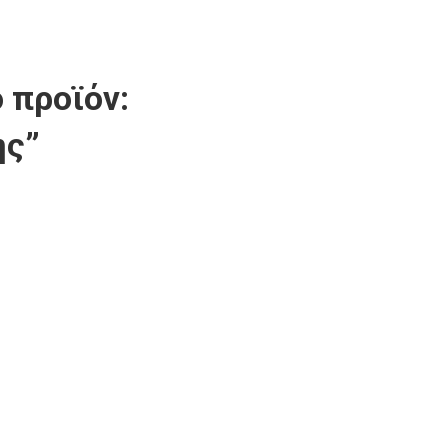
 προϊόν:
ης”