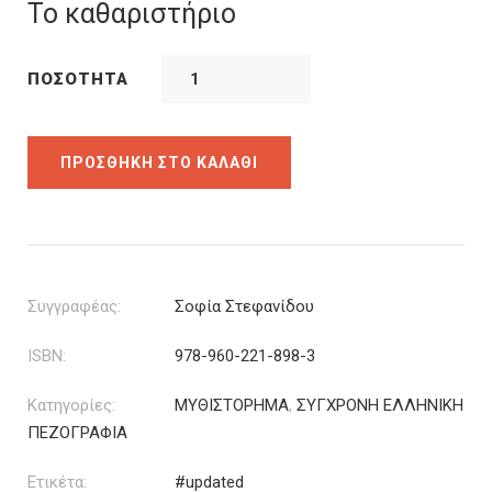
was:
τιμή
Το καθαριστήριο
11.66€.
είναι:
9.33€.
ΠΟΣΌΤΗΤΑ
ΠΡΟΣΘΉΚΗ ΣΤΟ ΚΑΛΆΘΙ
Συγγραφέας:
Σοφία Στεφανίδου
ISBN:
978-960-221-898-3
Κατηγορίες:
ΜΥΘΙΣΤΟΡΗΜΑ
,
ΣΥΓΧΡΟΝΗ ΕΛΛΗΝΙΚΗ
ΠΕΖΟΓΡΑΦΙΑ
Ετικέτα:
#updated