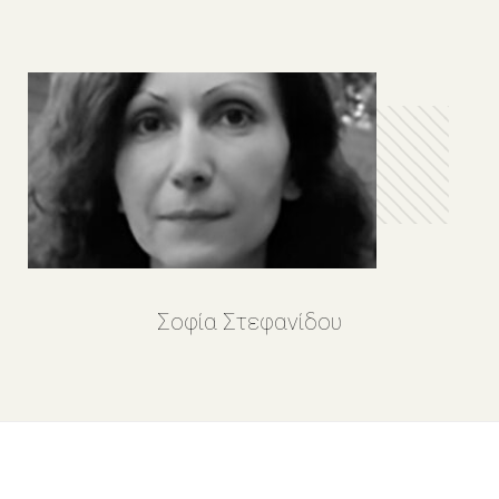
Σοφία Στεφανίδου