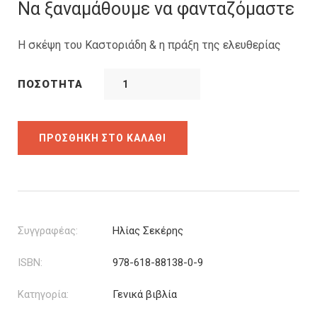
was:
τιμή
Να ξαναμάθουμε να φανταζόμαστε
14.31€.
είναι:
12.88€.
Η σκέψη του Καστοριάδη & η πράξη της ελευθερίας
ΠΟΣΌΤΗΤΑ
ΠΡΟΣΘΉΚΗ ΣΤΟ ΚΑΛΆΘΙ
Συγγραφέας:
Ηλίας Σεκέρης
ISBN:
978-618-88138-0-9
Κατηγορία:
Γενικά βιβλία