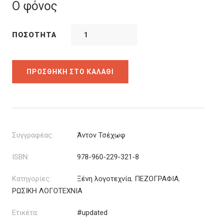
was:
τιμή
Ο φόνος
9.54€.
είναι:
7.63€.
ΠΟΣΌΤΗΤΑ
ΠΡΟΣΘΉΚΗ ΣΤΟ ΚΑΛΆΘΙ
Συγγραφέας:
Άντον Τσέχωφ
ISBN:
978-960-229-321-8
Κατηγορίες:
Ξένη λογοτεχνία
,
ΠΕΖΟΓΡΑΦΙΑ
,
ΡΩΣΙΚΗ ΛΟΓΟΤΕΧΝΙΑ
Ετικέτα:
#updated