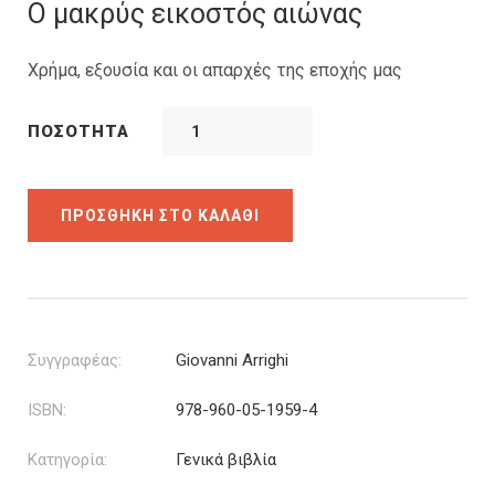
was:
τιμή
Ο μακρύς εικοστός αιώνας
32.00€.
είναι:
28.80€.
Χρήμα, εξουσία και οι απαρχές της εποχής μας
ΠΟΣΌΤΗΤΑ
ΠΡΟΣΘΉΚΗ ΣΤΟ ΚΑΛΆΘΙ
Συγγραφέας:
Giovanni Arrighi
ISBN:
978-960-05-1959-4
Κατηγορία:
Γενικά βιβλία