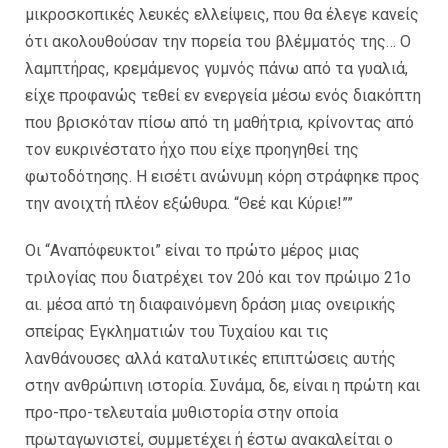
μικροσκοπικές λευκές ελλείψεις, που θα έλεγε κανείς
ότι ακολουθούσαν την πορεία του βλέμματός της… Ο
λαμπτήρας, κρεμάμενος γυμνός πάνω από τα γυαλιά,
είχε προφανώς τεθεί εν ενεργεία μέσω ενός διακόπτη
που βρισκόταν πίσω από τη μαθήτρια, κρίνοντας από
τον ευκρινέστατο ήχο που είχε προηγηθεί της
φωτοδότησης. Η εισέτι ανώνυμη κόρη στράφηκε προς
την ανοιχτή πλέον εξώθυρα. “Θεέ και Κύριε!””
Οι “Αναπόφευκτοι” είναι το πρώτο μέρος μιας
τριλογίας που διατρέχει τον 20ό και τον πρώιμο 21ο
αι. μέσα από τη διαφαινόμενη δράση μιας ονειρικής
σπείρας Εγκληματιών του Τυχαίου και τις
λανθάνουσες αλλά καταλυτικές επιπτώσεις αυτής
στην ανθρώπινη ιστορία. Συνάμα, δε, είναι η πρώτη και
προ-προ-τελευταία μυθιστορία στην οποία
πρωταγωνιστεί, συμμετέχει ή έστω ανακαλείται ο