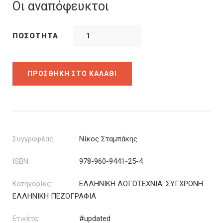
was:
τιμή
Οι αναπόφευκτοι
9.59€.
είναι:
6.71€.
ΠΟΣΌΤΗΤΑ
ΠΡΟΣΘΉΚΗ ΣΤΟ ΚΑΛΆΘΙ
Συγγραφέας:
Νίκος Σταμπάκης
ISBN:
978-960-9441-25-4
Κατηγορίες:
ΕΛΛΗΝΙΚΗ ΛΟΓΟΤΕΧΝΙΑ
,
ΣΥΓΧΡΟΝΗ
ΕΛΛΗΝΙΚΗ ΠΕΖΟΓΡΑΦΙΑ
Ετικέτα:
#updated