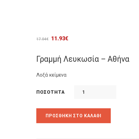
Original
Η
11.93
€
17.04
€
price
τρέχουσα
was:
τιμή
Γραμμή Λευκωσία – Αθήνα
17.04€.
είναι:
11.93€.
Λοξά κείμενα
ΠΟΣΌΤΗΤΑ
ΠΡΟΣΘΉΚΗ ΣΤΟ ΚΑΛΆΘΙ