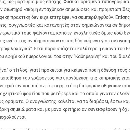
ις, ως μαρτυρία μιας εποχής. Φυσικά, ορισμένα τυπογραφικά
ν σιωπηρά -ακόμη εντάχθηκαν σημειώσεις και προμετωπίδες 
ική πρακτική δεν είχε επιτρέψει να συμπεριληφθούν. Επίσης
εις, συγγνωστές και κατανοητές όταν σημειώνονται σε δημο
εντρωτικό τόμο φαίνονται, κάποτε, ενοχλητικές όμως εδώ δε
ους ενότητας αναδημοσιεύονται και δύο κείμενα για τον αγαπ
κροφιλολογικά”. Έτσι παρουσιάζεται καλύτερα η εικόνα του θ
 εφηβικού ημερολογίου του στην “Καθημερινή” και του διαλ
α” ο τίτλος, γιατί πρόκειται για κείμενα που η όδευσή τους
πεποίθηση του γράφοντος για υπονόμευση της κυπριακής επα
νισχυόταν και από αντίστοιχη στάση διαφόρων αθηνοκεντρικ
νοχλητικού φορτίου που μετέφερε και το οποίο γινόταν ολοέ
υς οράματα. Ο αναγνώστης καλείται να τα διαβάσει, έστω και
άρκη σημειώματα και με μόνο κριτήριο αν συνεισφέρουν ή όχι
ασχολούνται.