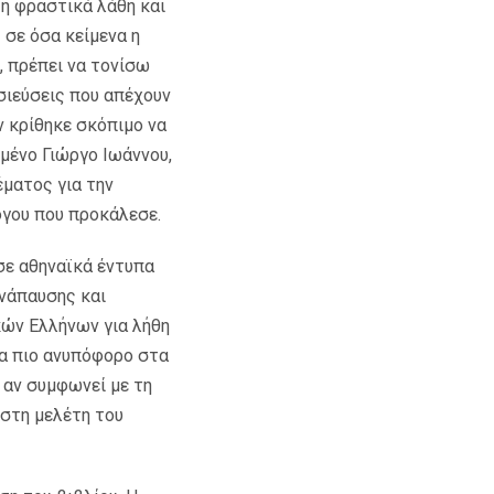
 ή φραστικά λάθη και
σε όσα κείμενα η
, πρέπει να τονίσω
σιεύσεις που απέχουν
ν κρίθηκε σκόπιμο να
ημένο Γιώργο Ιωάννου,
έματος για την
όγου που προκάλεσε.
 σε αθηναϊκά έντυπα
νάπαυσης και
ών Ελλήνων για λήθη
να πιο ανυπόφορο στα
 αν συμφωνεί με τη
 στη μελέτη του