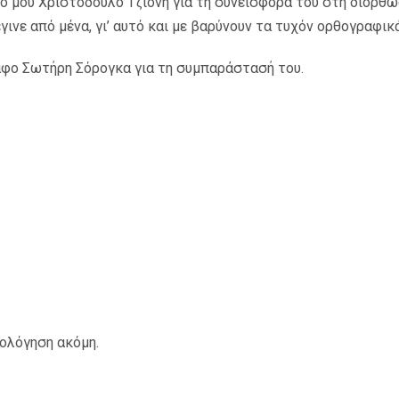
 μου Χριστόδουλο Τζιονή για τη συνεισφορά του στη διόρθωσ
ινε από μένα, γι’ αυτό και με βαρύνουν τα τυχόν ορθογραφικ
φο Σωτήρη Σόρογκα για τη συμπαράστασή του.
ιολόγηση ακόμη.