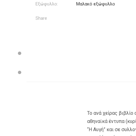
Εξώφυλλο:
Μαλακό εξώφυλλο
Share
Το ανά χείρας βιβλίο
αθηναϊκά έντυπα (κυρί
“Η Αυγή” και σε συλλ