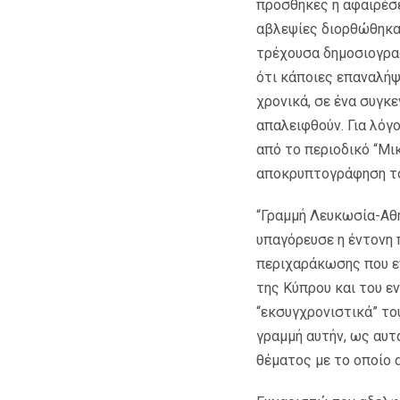
προσθήκες ή αφαιρέσε
αβλεψίες διορθώθηκα
τρέχουσα δημοσιογραφ
ότι κάποιες επαναλήψ
χρονικά, σε ένα συγκ
απαλειφθούν. Για λόγ
από το περιοδικό “Μι
αποκρυπτογράφηση του
“Γραμμή Λευκωσία-Αθήν
υπαγόρευσε η έντονη 
περιχαράκωσης που ε
της Κύπρου και του ε
“εκσυγχρονιστικά” το
γραμμή αυτήν, ως αυτ
θέματος με το οποίο 