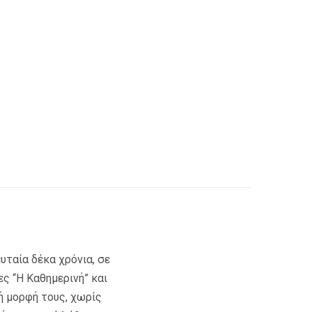
υταία δέκα χρόνια, σε
ες “Η Καθημερινή” και
ή μορφή τους, χωρίς