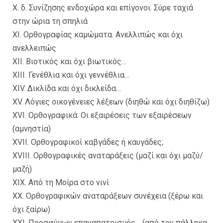
X. δ. Συνίζησης ενδοχώρα και επίγονοι. Σύρε ταχιά
στην ώρια τη σπηλιά
XI. Ορθογραφίας καμώματα. Ανελλιπώς και όχι
ανελλειπώς
XII. Βιοτικός και όχι βιωτικός…
XIIΙ. Γενέθλια και όχι γεννέθλια…
XIV. Δικλίδα και όχι δικλείδα…
XV. Λόγιες οικογένειες λέξεων (διηθώ και όχι διηθίζω)
XVI. Ορθογραφικά: Οι εξαιρέσεις των εξαιρέσεων
(αμνηστία)
XVII. Ορθογραφικοί καβγάδες ή καυγάδες;
XVIII. Ορθογραφικές αναταράξεις (μαζί και όχι μαζύ/
μαζή)
XIX. Από τη Μοίρα στο νινί
XX. Ορθογραφικών αναταράξεων συνέχεια (ξέρω και
όχι ξαίρω)
XXI. Προσφύγων επαναπατρισμός… (από τον πάλληκα