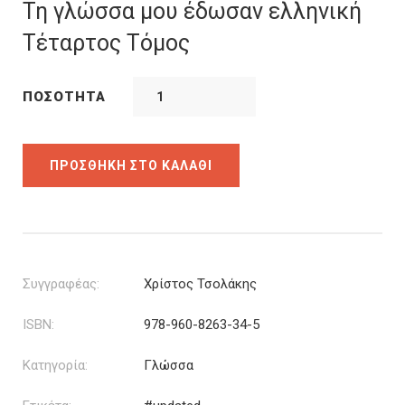
was:
τιμή
Τη γλώσσα μου έδωσαν ελληνική
16.96€.
είναι:
Τέταρτος Τόμος
11.87€.
ΠΟΣΌΤΗΤΑ
ΠΡΟΣΘΉΚΗ ΣΤΟ ΚΑΛΆΘΙ
Συγγραφέας:
Χρίστος Τσολάκης
ISBN:
978-960-8263-34-5
Κατηγορία:
Γλώσσα