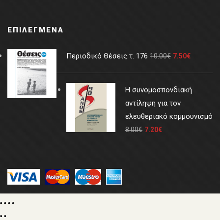
ΕΠΙΛΕΓΜΈΝΑ
Περιοδικό Θέσεις τ. 176
10.00
€
7.50
€
Η συνομοσπονδιακή
αντίληψη για τον
ελευθεριακό κομμουνισμό
8.00
€
7.20
€