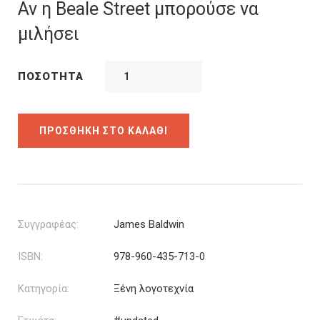
was:
τιμή
Αν η Beale Street μπορούσε να
16.00€.
είναι:
μιλήσει
14.40€.
ΠΟΣΌΤΗΤΑ
ΠΡΟΣΘΉΚΗ ΣΤΟ ΚΑΛΆΘΙ
Συγγραφέας:
James Baldwin
ISBN:
978-960-435-713-0
Κατηγορία:
Ξένη λογοτεχνία