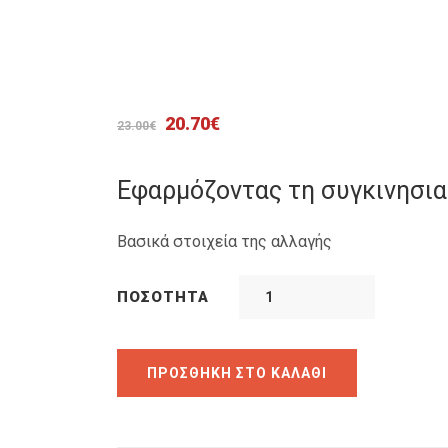
Original
Η
20.70
€
23.00
€
price
τρέχουσα
was:
τιμή
Εφαρμόζοντας τη συγκινησια
23.00€.
είναι:
20.70€.
Βασικά στοιχεία της αλλαγής
ΠΟΣΌΤΗΤΑ
ΠΡΟΣΘΉΚΗ ΣΤΟ ΚΑΛΆΘΙ