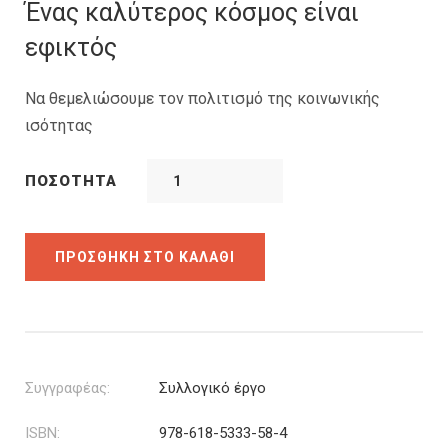
was:
τιμή
Ένας καλύτερος κόσμος είναι
16.96€.
είναι:
εφικτός
11.87€.
Να θεμελιώσουμε τον πολιτισμό της κοινωνικής
ισότητας
ΠΟΣΌΤΗΤΑ
ΠΡΟΣΘΉΚΗ ΣΤΟ ΚΑΛΆΘΙ
Συγγραφέας:
Συλλογικό έργο
ISBN:
978-618-5333-58-4