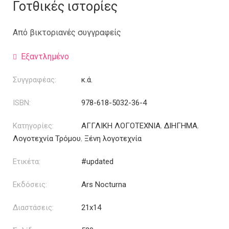
was:
τιμή
Γοτθικές ιστορίες
17.00€.
είναι:
13.60€.
Από βικτοριανές συγγραφείς
Εξαντλημένο
Συγγραφέας:
κ.ά.
ISBN:
978-618-5032-36-4
Κατηγορίες:
ΑΓΓΛΙΚΗ ΛΟΓΟΤΕΧΝΙΑ
,
ΔΙΗΓΗΜΑ
,
Λογοτεχνία Τρόμου
,
Ξένη λογοτεχνία
Ετικέτα:
#updated
Εκδόσεις:
Ars Nocturna
Διαστάσεις:
21x14