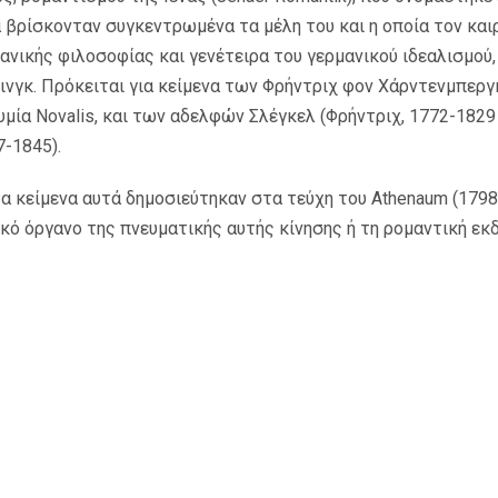
α βρίσκονταν συγκεντρωμένα τα μέλη του και η οποία τον καιρ
νικής φιλοσοφίας και γενέτειρα του γερμανικού ιδεαλισμού,
λινγκ. Πρόκειται για κείμενα των Φρήντριχ φον Χάρντενμπεργ
μία Novalis, και των αδελφών Σλέγκελ (Φρήντριχ, 1772-1829
7-1845).
α κείμενα αυτά δημοσιεύτηκαν στα τεύχη του Athenaum (1798
κό όργανο της πνευματικής αυτής κίνησης ή τη ρομαντική εκ