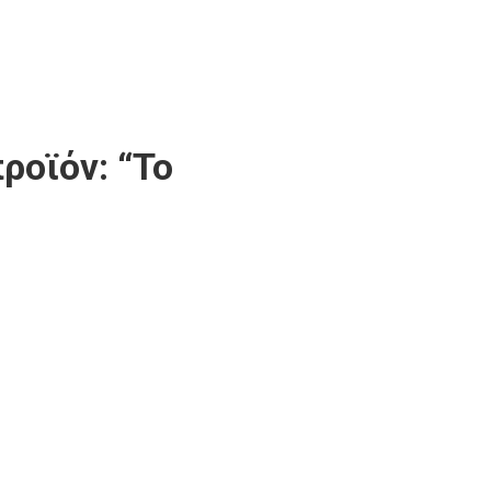
ροϊόν: “Το