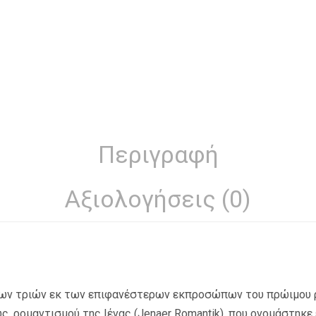
Περιγραφή
Αξιολογήσεις (0)
νων τριών εκ των επιφανέστερων εκπροσώπων του πρώιμου 
ιώς, ρομαντισμού της Ιένας (Jenaer Romantik), που ονομάστηκε