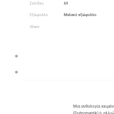
Σελίδες:
69
Εξώφυλλο:
Μαλακό εξώφυλλο
Share
Μια ανθολογία κειμέ
(Fruhromantik) ή, αλλ