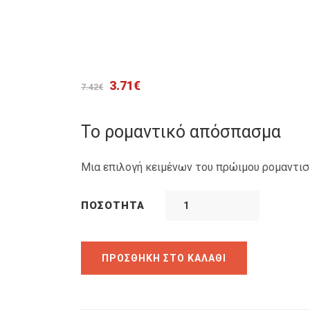
Original
Η
3.71
€
7.42
€
price
τρέχουσα
was:
τιμή
Το ρομαντικό απόσπασμα
7.42€.
είναι:
3.71€.
Μια επιλογή κειμένων του πρώιμου ρομαντι
ΠΟΣΌΤΗΤΑ
ΠΡΟΣΘΉΚΗ ΣΤΟ ΚΑΛΆΘΙ