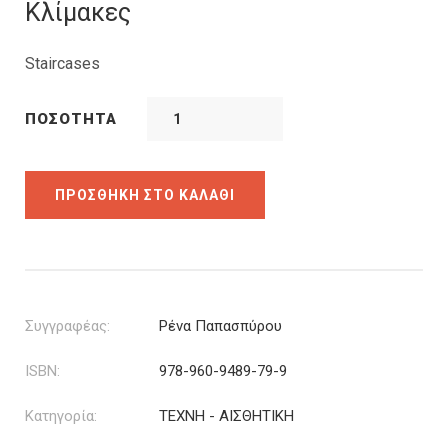
was:
τιμή
Κλίμακες
12.72€.
είναι:
10.18€.
Staircases
ΠΟΣΌΤΗΤΑ
ΠΡΟΣΘΉΚΗ ΣΤΟ ΚΑΛΆΘΙ
Συγγραφέας:
Ρένα Παπασπύρου
ISBN:
978-960-9489-79-9
Κατηγορία:
ΤΕΧΝΗ - ΑΙΣΘΗΤΙΚΗ