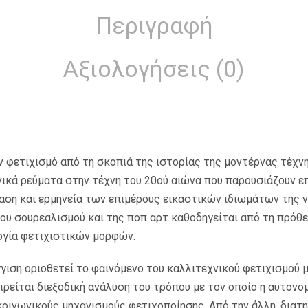
Περιγραφή
Αξιολογήσεις (0)
ον φετιχισμό από τη σκοπιά της ιστορίας της μοντέρνας τέχν
νικά ρεύματα στην τέχνη του 20ού αιώνα που παρουσιάζουν επ
ταση και ερμηνεία των επιμέρους εικαστικών ιδιωμάτων της 
του σουρεαλισμού και της ποπ αρτ καθοδηγείται από τη πρόθ
ογία φετιχιστικών μορφών.
γιση οριοθετεί το φαινόμενο του καλλιτεχνικού φετιχισμού 
ειρείται διεξοδική ανάλυση του τρόπου με τον οποίο η αυτονο
κοινωνικούς μηχανισμούς φετιχοποίησης. Από την άλλη, διατ