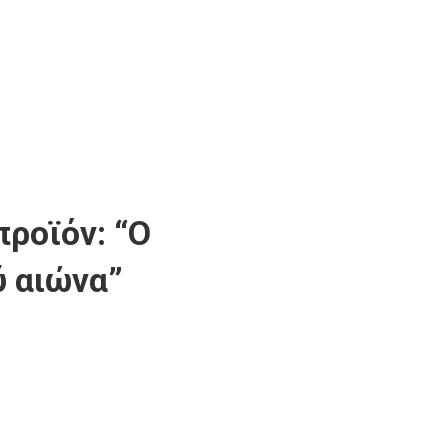
προϊόν: “Ο
ύ αιώνα”