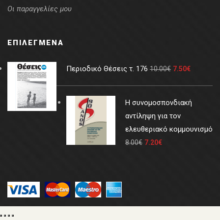
Οι παραγγελίες μου
ΕΠΙΛΕΓΜΈΝΑ
Περιοδικό Θέσεις τ. 176
10.00
€
7.50
€
Η συνομοσπονδιακή
αντίληψη για τον
ελευθεριακό κομμουνισμό
8.00
€
7.20
€