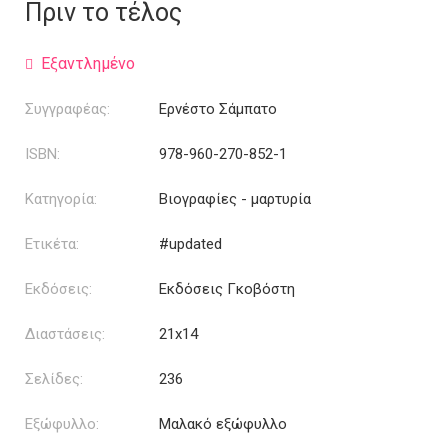
was:
τιμή
Πριν το τέλος
15.34€.
είναι:
12.27€.
Εξαντλημένο
Συγγραφέας:
Ερνέστο Σάμπατο
ISBN:
978-960-270-852-1
Κατηγορία:
Βιογραφίες - μαρτυρία
Ετικέτα:
#updated
Εκδόσεις:
Εκδόσεις Γκοβόστη
Διαστάσεις:
21x14
Σελίδες:
236
Εξώφυλλο:
Μαλακό εξώφυλλο