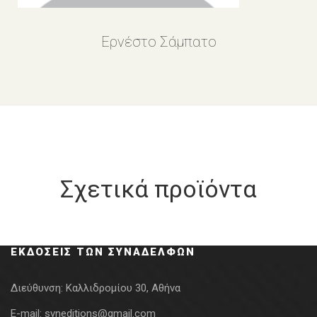
Ερνέστο Σάμπατο
Σχετικά προϊόντα
ΕΚΔΌΣΕΙΣ ΤΩΝ ΣΥΝΑΔΈΛΦΩΝ
Διεύθυνση:
Καλλιδρομίου 30, Αθήνα
E-mail:
syneditions@gmail.com