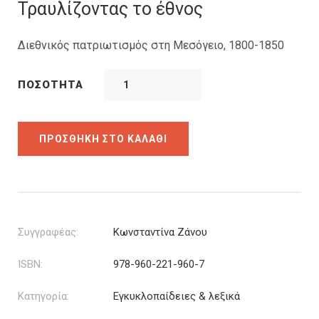
was:
τιμή
Τραυλίζοντας το έθνος
21.20€.
είναι:
19.08€.
Διεθνικός πατριωτισμός στη Μεσόγειο, 1800-1850
ΠΟΣΌΤΗΤΑ
ΠΡΟΣΘΉΚΗ ΣΤΟ ΚΑΛΆΘΙ
Συγγραφέας:
Κωνσταντίνα Ζάνου
ISBN:
978-960-221-960-7
Κατηγορία:
Εγκυκλοπαίδειες & λεξικά