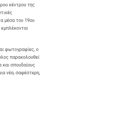
ερου κέντρου της
υτικές
τα μέσα του 19ου
ς εμπλέκονται
αι φωτογραφίες, ο
υλος παρακολουθεί
α και σπουδαίους
ια νέα, σαφέστερη,