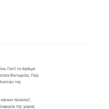
ου; Γιατί το άγαλμα
λατεία Βικτωρίας; Πώς
 γλυπτών της
 κάνουν πλούσια”,
αδιαφορία της χώρας