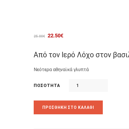
Original
Η
22.50
€
25.00
€
price
τρέχουσα
was:
τιμή
Από τον Ιερό Λόχο στον βασι
25.00€.
είναι:
22.50€.
Νεότερα αθηναϊκά γλυπτά
ΠΟΣΌΤΗΤΑ
ΠΡΟΣΘΉΚΗ ΣΤΟ ΚΑΛΆΘΙ